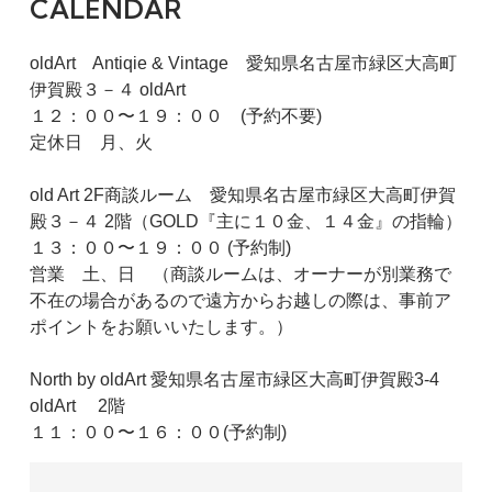
CALENDAR
oldArt Antiqie & Vintage 愛知県名古屋市緑区大高町
伊賀殿３－４ oldArt
１２：００〜１９：００ (予約不要)
定休日 月、火
old Art 2F商談ルーム 愛知県名古屋市緑区大高町伊賀
殿３－４ 2階（GOLD『主に１０金、１４金』の指輪）
１３：００〜１９：００ (予約制)
営業 土、日 （商談ルームは、オーナーが別業務で
不在の場合があるので遠方からお越しの際は、事前ア
ポイントをお願いいたします。）
North by oldArt 愛知県名古屋市緑区大高町伊賀殿3-4
oldArt 2階
１１：００〜１６：００(予約制)