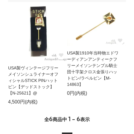
USA製1910年当時物エドワ
ーディアンアンティークフ
リーメイソンテンプル騎士
USA製ヴィンテージフリー
団十字架クロス金張りハッ
メイソンシュライナーオフ
トピン/ラペルピン【M-
ィシャルSTICK PINハット
14863】
ピン【デッドストック】
【N-25621】@
0円(内税)
4,500円(内税)
6
1 - 6
全
商品中
表示