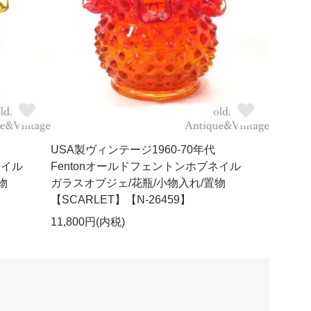
USA製ヴィンテージ1960-70年代
ネイル
Fentonオールドフェントンホブネイル
物
ガラスオブジェ/花瓶/小物入れ/置物
【SCARLET】【N-26459】
11,800円(内税)