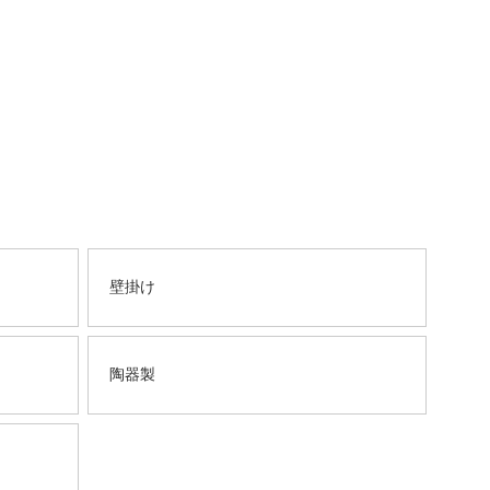
壁掛け
陶器製