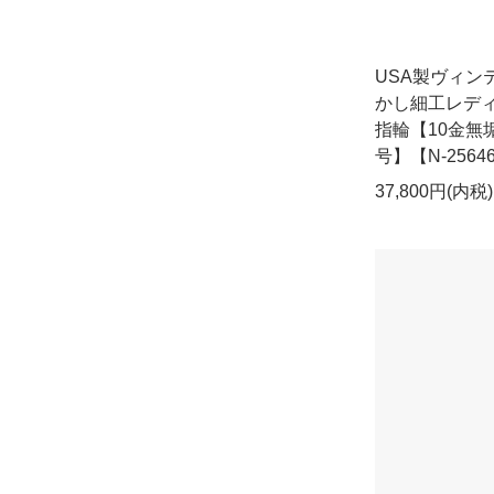
USA製ヴィン
かし細工レデ
指輪【10金無垢
号】【N-2564
37,800円(内税)