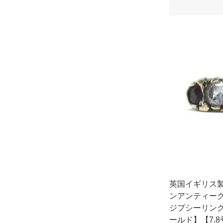
英国イギリス製
ンアンティークガ
ジプシーリング
ールド】【7.8