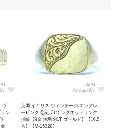
ド ヴ
英国 イギリス ヴィンテージ エングレ
ラダリン
ービング 彫刻 印台 シグネットリング
印
指輪【9金 無垢 9CT ゴールド】【16.5
】＠
号】【M-15328】