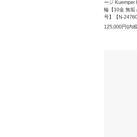
ージ Kuempe
輪【10金 無垢 
号】【N-2476
125,000円(内税