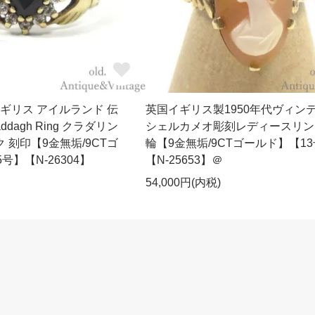
 イギリス アイルランド 伝
英国イギリス製1950年代ヴィン
ddagh Ring クラダリン
シェルカメオ彫刻レディースリン
 刻印【9金無垢/9CTゴ
輪【9金無垢/9CTゴールド】【1
号】【N-26304】
【N-25653】＠
54,000円(内税)