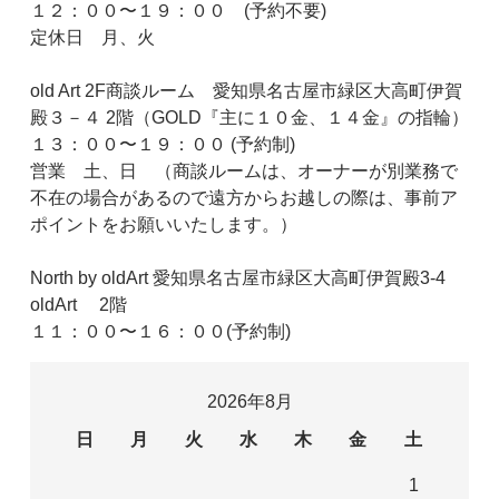
１２：００〜１９：００ (予約不要)
定休日 月、火
old Art 2F商談ルーム 愛知県名古屋市緑区大高町伊賀
殿３－４ 2階（GOLD『主に１０金、１４金』の指輪）
１３：００〜１９：００ (予約制)
営業 土、日 （商談ルームは、オーナーが別業務で
不在の場合があるので遠方からお越しの際は、事前ア
ポイントをお願いいたします。）
North by oldArt 愛知県名古屋市緑区大高町伊賀殿3-4
oldArt 2階
１１：００〜１６：００(予約制)
2026年8月
日
月
火
水
木
金
土
1