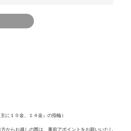
LD『主に１０金、１４金』の指輪）
遠方からお越しの際は、事前アポイントをお願いいたし