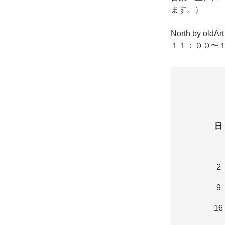
ます。）
North by o
１１：００〜１
日
2
9
16