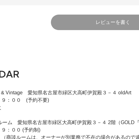
レビューを書く
DAR
iqie & Vintage 愛知県名古屋市緑区大高町伊賀殿３－４ oldArt
９：００ (予約不要)
火
 2F商談ルーム 愛知県名古屋市緑区大高町伊賀殿３－４ 2階（GO
９：００ (予約制)
 （商談ルームは、オーナーが別業務で不在の場合があるので