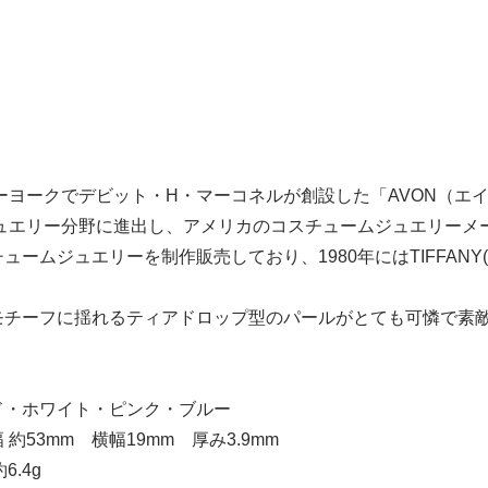
ューヨークでデビット・H・マーコネルが創設した「AVON（
らジュエリー分野に進出し、アメリカのコスチュームジュエリー
ュームジュエリーを制作販売しており、1980年にはTIFFAN
モチーフに揺れるティアドロップ型のパールがとても可憐で素
ド・ホワイト・ピンク・ブルー
約53mm 横幅19mm 厚み3.9mm
6.4g