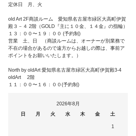
定休日 月、火
old Art 2F商談ルーム 愛知県名古屋市緑区大高町伊賀
殿３－４ 2階（GOLD『主に１０金、１４金』の指輪）
１３：００〜１９：００ (予約制)
営業 土、日 （商談ルームは、オーナーが別業務で
不在の場合があるので遠方からお越しの際は、事前ア
ポイントをお願いいたします。）
North by oldArt 愛知県名古屋市緑区大高町伊賀殿3-4
oldArt 2階
１１：００〜１６：００(予約制)
2026年8月
日
月
火
水
木
金
土
1