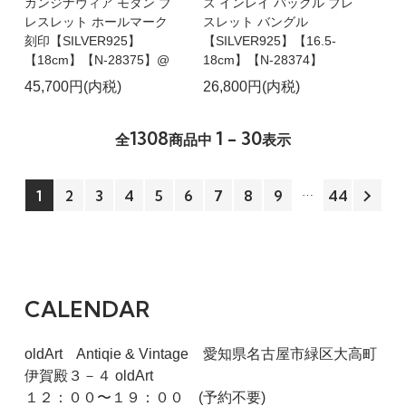
カンジナヴィア モダン ブ
ズ インレイ バックル ブレ
レスレット ホールマーク
スレット バングル
刻印【SILVER925】
【SILVER925】【16.5-
【18cm】【N-28375】@
18cm】【N-28374】
45,700円(内税)
26,800円(内税)
1308
1 - 30
全
商品中
表示
1
2
3
4
5
6
7
8
9
44
CALENDAR
oldArt Antiqie & Vintage 愛知県名古屋市緑区大高町
伊賀殿３－４ oldArt
１２：００〜１９：００ (予約不要)