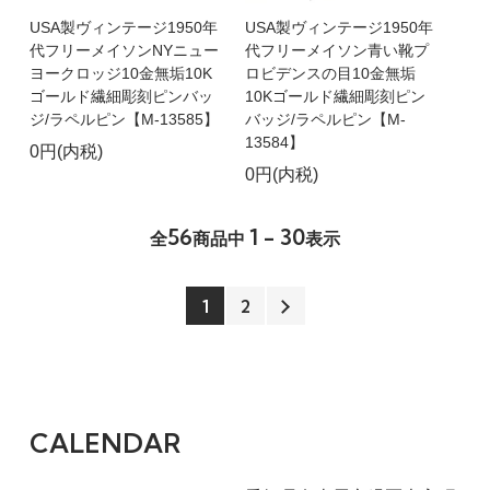
USA製ヴィンテージ1950年
USA製ヴィンテージ1950年
代フリーメイソンNYニュー
代フリーメイソン青い靴プ
ヨークロッジ10金無垢10K
ロビデンスの目10金無垢
ゴールド繊細彫刻ピンバッ
10Kゴールド繊細彫刻ピン
ジ/ラペルピン【M-13585】
バッジ/ラペルピン【M-
13584】
0円(内税)
0円(内税)
56
1 - 30
全
商品中
表示
1
2
CALENDAR