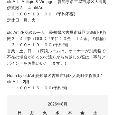
oldArt Antiqie & Vintage 愛知県名古屋市緑区大高町
伊賀殿３－４ oldArt
１２：００〜１９：００ (予約不要)
定休日 月、火
old Art 2F商談ルーム 愛知県名古屋市緑区大高町伊賀
殿３－４ 2階（GOLD『主に１０金、１４金』の指輪）
１３：００〜１９：００ (予約制)
営業 土、日 （商談ルームは、オーナーが別業務で
不在の場合があるので遠方からお越しの際は、事前ア
ポイントをお願いいたします。）
North by oldArt 愛知県名古屋市緑区大高町伊賀殿3-4
oldArt 2階
１１：００〜１６：００(予約制)
2026年8月
日
月
火
水
木
金
土