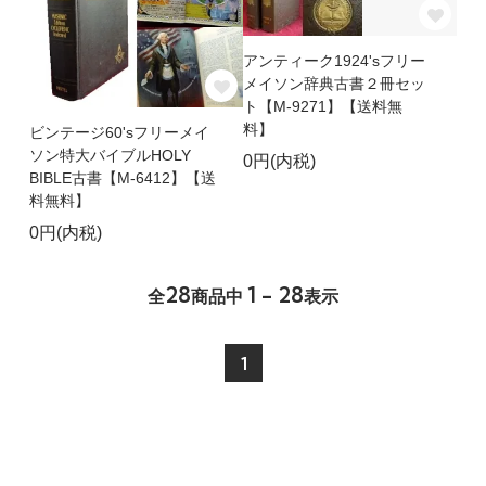
アンティーク1924'sフリー
メイソン辞典古書２冊セッ
ト【M-9271】【送料無
料】
ビンテージ60'sフリーメイ
ソン特大バイブルHOLY
0円(内税)
BIBLE古書【M-6412】【送
料無料】
0円(内税)
28
1 - 28
全
商品中
表示
1