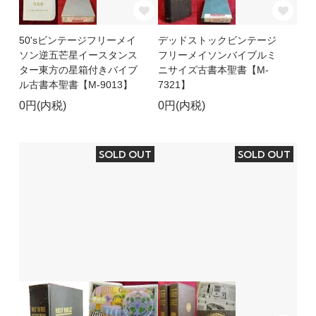
50'sビンテージフリーメイ
デッドストックビンテージ
ソン逆五芒星イースタンス
フリーメイソンバイブルミ
ター東方の星箱付きバイブ
ニサイズ古書本聖書【M-
ル古書本聖書【M-9013】
7321】
0円(内税)
0円(内税)
SOLD OUT
SOLD OUT