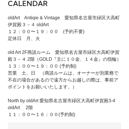
CALENDAR
oldArt Antiqie & Vintage 愛知県名古屋市緑区大高町
伊賀殿３－４ oldArt
１２：００〜１９：００ (予約不要)
定休日 月、火
old Art 2F商談ルーム 愛知県名古屋市緑区大高町伊賀
殿３－４ 2階（GOLD『主に１０金、１４金』の指輪）
１３：００〜１９：００ (予約制)
営業 土、日 （商談ルームは、オーナーが別業務で
不在の場合があるので遠方からお越しの際は、事前ア
ポイントをお願いいたします。）
North by oldArt 愛知県名古屋市緑区大高町伊賀殿3-4
oldArt 2階
１１：００〜１６：００(予約制)