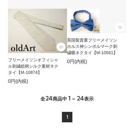
英国製貴重フリーメイソン
ホルス神シンボルマーク刺
繍蝶ネクタイ【M-10561】
フリーメイソンオフィシャ
0円(内税)
ル刺繍総柄シルク素材ネク
タイ【M-10874】
0円(内税)
24
1 - 24
全
商品中
表示
1