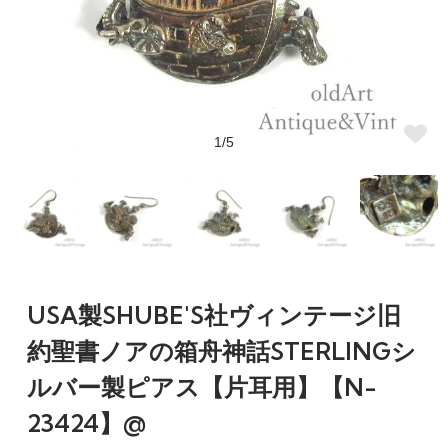
1/5
USA製SHUBE'S社ヴィンテージ旧
約聖書ノアの箱舟神話STERLINGシ
ルバー製ピアス【片耳用】【N-
23424】@