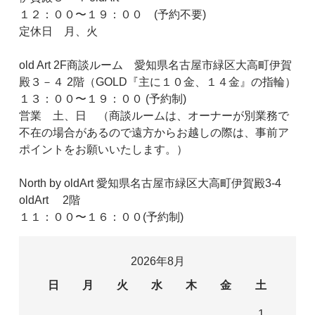
１２：００〜１９：００ (予約不要)
定休日 月、火
old Art 2F商談ルーム 愛知県名古屋市緑区大高町伊賀
殿３－４ 2階（GOLD『主に１０金、１４金』の指輪）
１３：００〜１９：００ (予約制)
営業 土、日 （商談ルームは、オーナーが別業務で
不在の場合があるので遠方からお越しの際は、事前ア
ポイントをお願いいたします。）
North by oldArt 愛知県名古屋市緑区大高町伊賀殿3-4
oldArt 2階
１１：００〜１６：００(予約制)
2026年8月
日
月
火
水
木
金
土
1