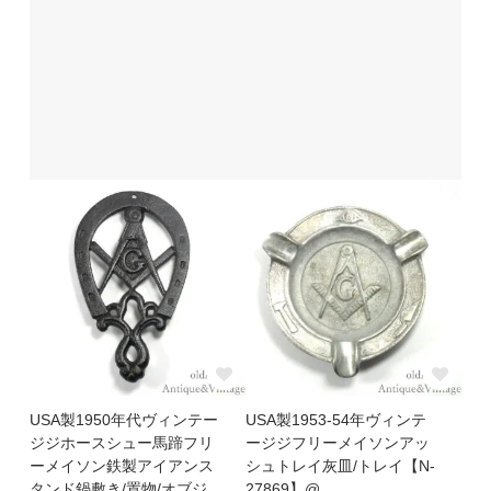
USA製1950年代ヴィンテー
USA製1953-54年ヴィンテ
ジジホースシュー馬蹄フリ
ージジフリーメイソンアッ
ーメイソン鉄製アイアンス
シュトレイ灰皿/トレイ【N-
タンド鍋敷き/置物/オブジ
27869】@