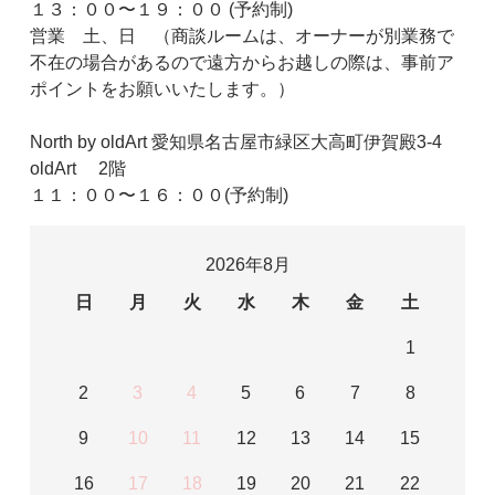
１３：００〜１９：００ (予約制)
営業 土、日 （商談ルームは、オーナーが別業務で
不在の場合があるので遠方からお越しの際は、事前ア
ポイントをお願いいたします。）
North by oldArt 愛知県名古屋市緑区大高町伊賀殿3-4
oldArt 2階
１１：００〜１６：００(予約制)
2026年8月
日
月
火
水
木
金
土
1
2
3
4
5
6
7
8
9
10
11
12
13
14
15
16
17
18
19
20
21
22