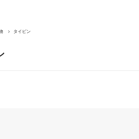
物
タイピン
ン