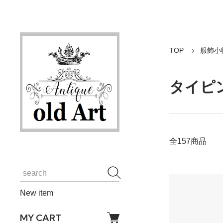
TOP
服飾小
タイピ
全157商品
New item
MY CART