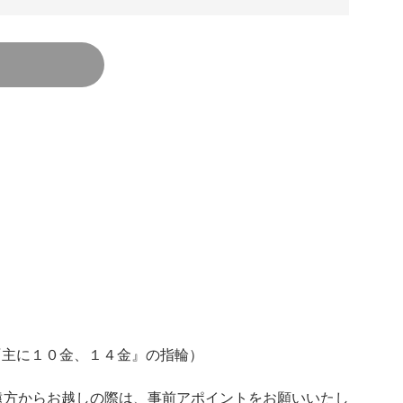
LD『主に１０金、１４金』の指輪）
遠方からお越しの際は、事前アポイントをお願いいたし