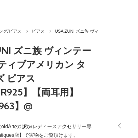
ング/ピアス
ピアス
USA ZUNI ズニ族 ヴィ
ZUNI ズニ族 ヴィンテー
イティブアメリカン タ
ズ ピアス
VER925】【両耳用】
963】@
oldArtの北欧&レディースアクセサリー専
.Antiques店】で実物をご覧頂けます。