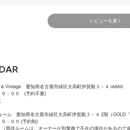
レビューを書く
DAR
iqie & Vintage 愛知県名古屋市緑区大高町伊賀殿３－４ oldArt
９：００ (予約不要)
火
 2F商談ルーム 愛知県名古屋市緑区大高町伊賀殿３－４ 2階（GO
９：００ (予約制)
 （商談ルームは、オーナーが別業務で不在の場合があるので