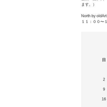
ます。）
North by o
１１：００〜１
日
2
9
16