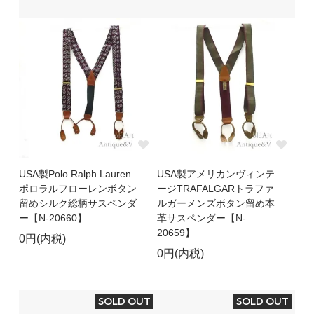
USA製Polo Ralph Lauren
USA製アメリカンヴィンテ
ポロラルフローレンボタン
ージTRAFALGARトラファ
留めシルク総柄サスペンダ
ルガーメンズボタン留め本
ー【N-20660】
革サスペンダー【N-
20659】
0円(内税)
0円(内税)
SOLD OUT
SOLD OUT