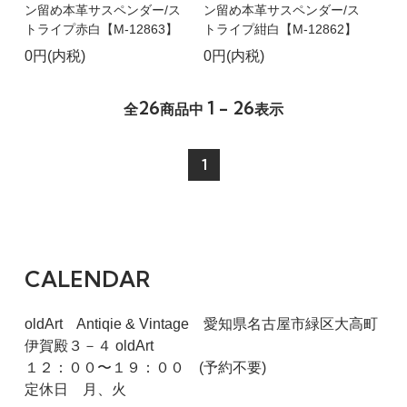
ン留め本革サスペンダー/ス
ン留め本革サスペンダー/ス
トライプ赤白【M-12863】
トライプ紺白【M-12862】
0円(内税)
0円(内税)
26
1 - 26
全
商品中
表示
1
CALENDAR
oldArt Antiqie & Vintage 愛知県名古屋市緑区大高町
伊賀殿３－４ oldArt
１２：００〜１９：００ (予約不要)
定休日 月、火