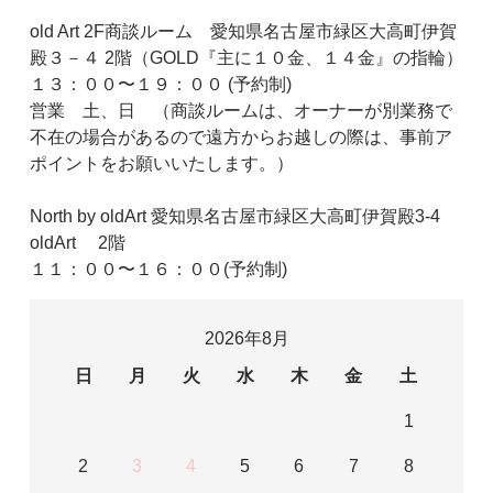
old Art 2F商談ルーム 愛知県名古屋市緑区大高町伊賀
殿３－４ 2階（GOLD『主に１０金、１４金』の指輪）
１３：００〜１９：００ (予約制)
営業 土、日 （商談ルームは、オーナーが別業務で
不在の場合があるので遠方からお越しの際は、事前ア
ポイントをお願いいたします。）
North by oldArt 愛知県名古屋市緑区大高町伊賀殿3-4
oldArt 2階
１１：００〜１６：００(予約制)
2026年8月
日
月
火
水
木
金
土
1
2
3
4
5
6
7
8