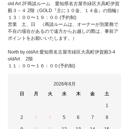
old Art 2F商談ルーム 愛知県名古屋市緑区大高町伊賀
殿３－４ 2階（GOLD『主に１０金、１４金』の指輪）
１３：００〜１９：００ (予約制)
営業 土、日 （商談ルームは、オーナーが別業務で
不在の場合があるので遠方からお越しの際は、事前ア
ポイントをお願いいたします。）
North by oldArt 愛知県名古屋市緑区大高町伊賀殿3-4
oldArt 2階
１１：００〜１６：００(予約制)
2026年8月
日
月
火
水
木
金
土
1
2
3
4
5
6
7
8