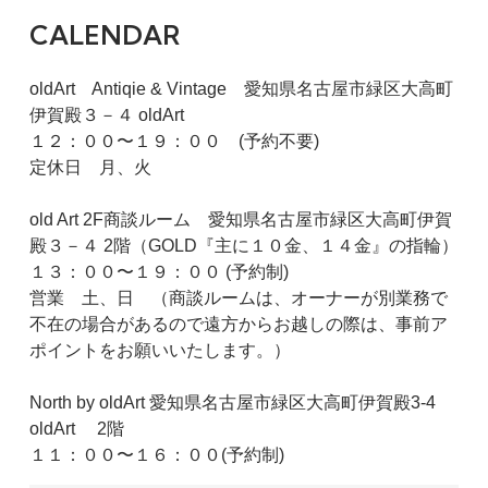
CALENDAR
oldArt Antiqie & Vintage 愛知県名古屋市緑区大高町
伊賀殿３－４ oldArt
１２：００〜１９：００ (予約不要)
定休日 月、火
old Art 2F商談ルーム 愛知県名古屋市緑区大高町伊賀
殿３－４ 2階（GOLD『主に１０金、１４金』の指輪）
１３：００〜１９：００ (予約制)
営業 土、日 （商談ルームは、オーナーが別業務で
不在の場合があるので遠方からお越しの際は、事前ア
ポイントをお願いいたします。）
North by oldArt 愛知県名古屋市緑区大高町伊賀殿3-4
oldArt 2階
１１：００〜１６：００(予約制)