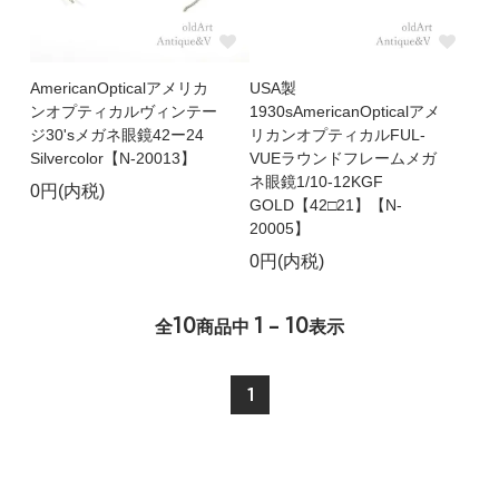
AmericanOpticalアメリカ
USA製
ンオプティカルヴィンテー
1930sAmericanOpticalアメ
ジ30'sメガネ眼鏡42ー24
リカンオプティカルFUL-
Silvercolor【N-20013】
VUEラウンドフレームメガ
ネ眼鏡1/10-12KGF
0円(内税)
GOLD【42□21】【N-
20005】
0円(内税)
10
1 - 10
全
商品中
表示
1