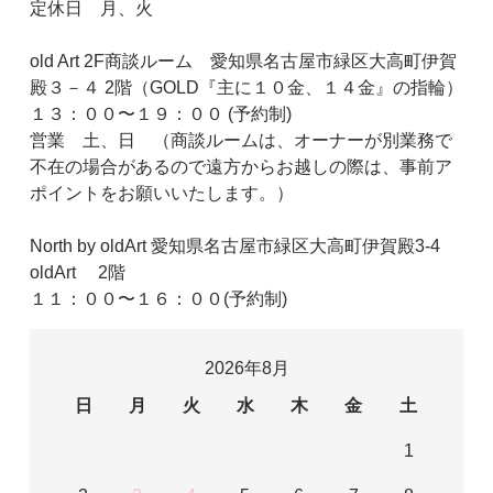
定休日 月、火
old Art 2F商談ルーム 愛知県名古屋市緑区大高町伊賀
殿３－４ 2階（GOLD『主に１０金、１４金』の指輪）
１３：００〜１９：００ (予約制)
営業 土、日 （商談ルームは、オーナーが別業務で
不在の場合があるので遠方からお越しの際は、事前ア
ポイントをお願いいたします。）
North by oldArt 愛知県名古屋市緑区大高町伊賀殿3-4
oldArt 2階
１１：００〜１６：００(予約制)
2026年8月
日
月
火
水
木
金
土
1