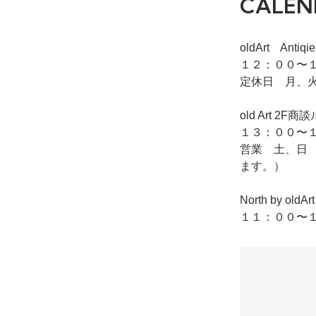
CALEN
oldArt Ant
１２：００〜１
定休日 月、
old Art
１３：００〜１
営業 土、日
ます。）
North by o
１１：００〜１