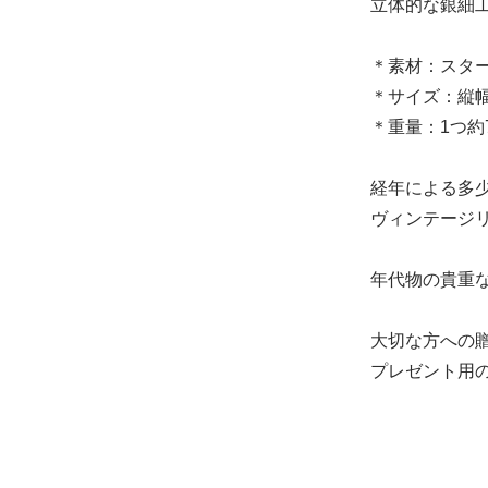
立体的な銀細
＊素材：スタ
＊サイズ：縦幅 
＊重量：1つ約
経年による多
ヴィンテージ
年代物の貴重
大切な方への
プレゼント用