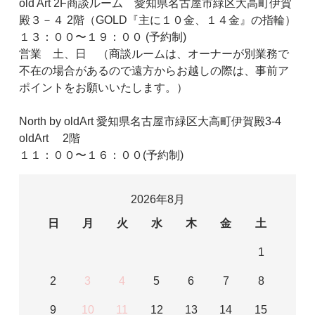
old Art 2F商談ルーム 愛知県名古屋市緑区大高町伊賀
殿３－４ 2階（GOLD『主に１０金、１４金』の指輪）
１３：００〜１９：００ (予約制)
営業 土、日 （商談ルームは、オーナーが別業務で
不在の場合があるので遠方からお越しの際は、事前ア
ポイントをお願いいたします。）
North by oldArt 愛知県名古屋市緑区大高町伊賀殿3-4
oldArt 2階
１１：００〜１６：００(予約制)
2026年8月
日
月
火
水
木
金
土
1
2
3
4
5
6
7
8
9
10
11
12
13
14
15