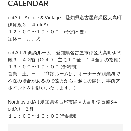
CALENDAR
oldArt Antiqie & Vintage 愛知県名古屋市緑区大高町
伊賀殿３－４ oldArt
１２：００〜１９：００ (予約不要)
定休日 月、火
old Art 2F商談ルーム 愛知県名古屋市緑区大高町伊賀
殿３－４ 2階（GOLD『主に１０金、１４金』の指輪）
１３：００〜１９：００ (予約制)
営業 土、日 （商談ルームは、オーナーが別業務で
不在の場合があるので遠方からお越しの際は、事前ア
ポイントをお願いいたします。）
North by oldArt 愛知県名古屋市緑区大高町伊賀殿3-4
oldArt 2階
１１：００〜１６：００(予約制)