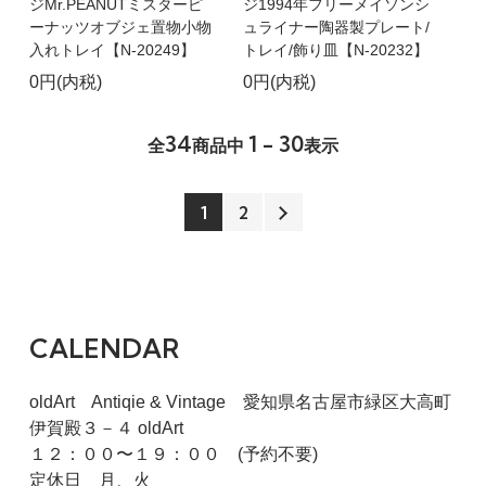
ジMr.PEANUTミスターピ
ジ1994年フリーメイソンシ
ーナッツオブジェ置物小物
ュライナー陶器製プレート/
入れトレイ【N-20249】
トレイ/飾り皿【N-20232】
0円(内税)
0円(内税)
34
1 - 30
全
商品中
表示
1
2
CALENDAR
oldArt Antiqie & Vintage 愛知県名古屋市緑区大高町
伊賀殿３－４ oldArt
１２：００〜１９：００ (予約不要)
定休日 月、火