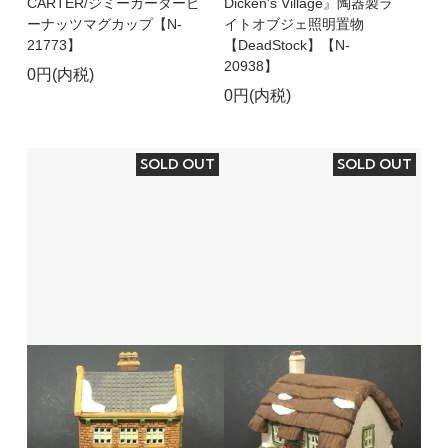
CARTER/ジミーカーターピ
Dicken's Village』陶器製ラ
ーナッツマグカップ【N-
イトオブジェ照明置物
21773】
【DeadStock】【N-
20938】
0円(内税)
0円(内税)
SOLD OUT
SOLD OUT