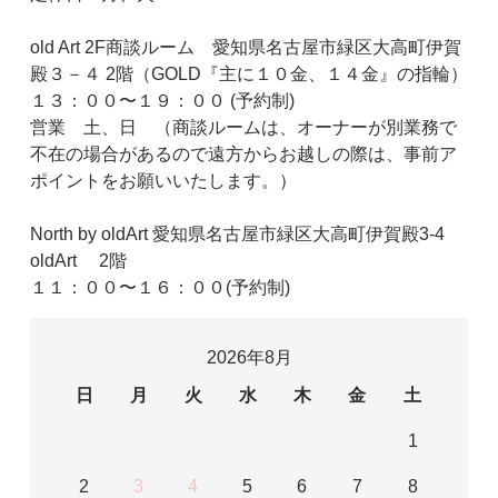
old Art 2F商談ルーム 愛知県名古屋市緑区大高町伊賀
殿３－４ 2階（GOLD『主に１０金、１４金』の指輪）
１３：００〜１９：００ (予約制)
営業 土、日 （商談ルームは、オーナーが別業務で
不在の場合があるので遠方からお越しの際は、事前ア
ポイントをお願いいたします。）
North by oldArt 愛知県名古屋市緑区大高町伊賀殿3-4
oldArt 2階
１１：００〜１６：００(予約制)
2026年8月
日
月
火
水
木
金
土
1
2
3
4
5
6
7
8