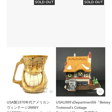
SOLD OUT
SOLD OUT
USA製1970年代アメリカン
USA1989'sDepartment56『Betsey
ヴィンテージJIMMY
Trotwood's Cottage