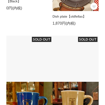
【Black】
0円(内税)
Dish plate【oldfellas】
1,870円(内税)
SOLD OUT
SOLD OUT