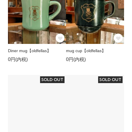
Diner mug【oldfellas】
mug cup【oldfellas】
0円(内税)
0円(内税)
SOLD OUT
SOLD OUT