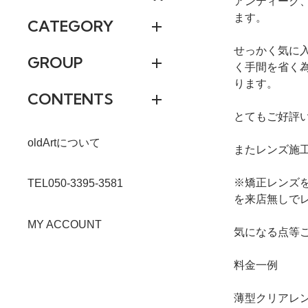
アンティーク
ます。
CATEGORY
せっかく気に
GROUP
く手間を省く
ります。
CONTENTS
とてもご好評
oldArtについて
またレンズ施
※矯正レンズ
TEL050-3395-3581
を来店無しで
MY ACCOUNT
気になる点等
料金一例
薄型クリアレン