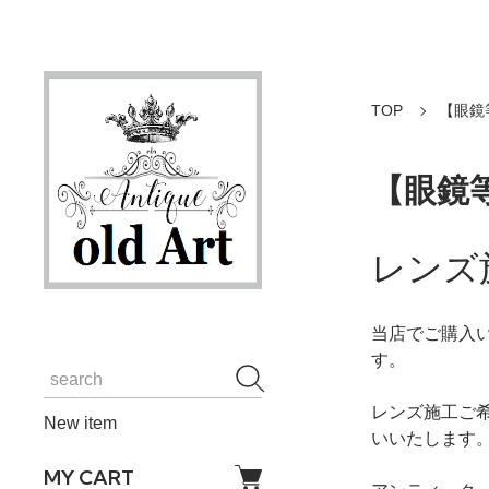
TOP
【眼鏡
【眼鏡
レンズ
当店でご購入
す。
レンズ施工ご希望
New item
いいたします
MY CART