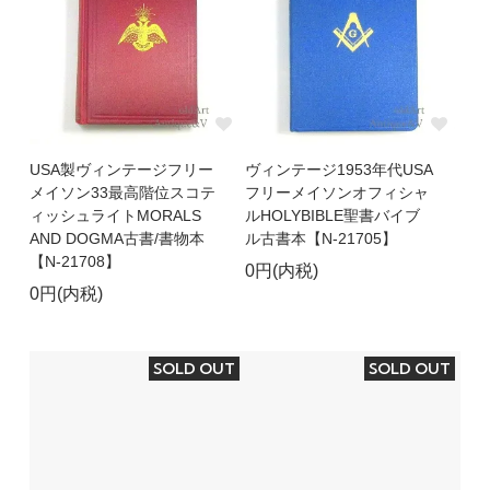
USA製ヴィンテージフリー
ヴィンテージ1953年代USA
メイソン33最高階位スコテ
フリーメイソンオフィシャ
ィッシュライトMORALS
ルHOLYBIBLE聖書バイブ
AND DOGMA古書/書物本
ル古書本【N-21705】
【N-21708】
0円(内税)
0円(内税)
SOLD OUT
SOLD OUT