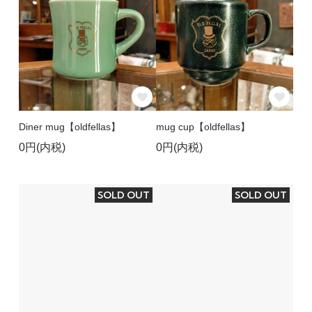
Diner mug【oldfellas】
mug cup【oldfellas】
0円(内税)
0円(内税)
SOLD OUT
SOLD OUT