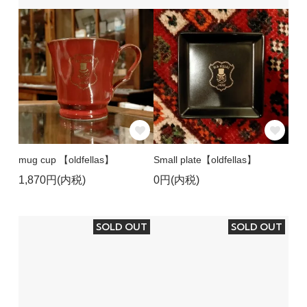
mug cup 【oldfellas】
Small plate【oldfellas】
1,870円(内税)
0円(内税)
SOLD OUT
SOLD OUT