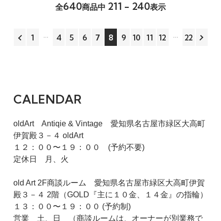
640
211 - 240
全
商品中
表示
1
4
5
6
7
8
9
10
11
12
22
CALENDAR
oldArt Antiqie & Vintage 愛知県名古屋市緑区大高町
伊賀殿３－４ oldArt
１２：００〜１９：００ (予約不要)
定休日 月、火
old Art 2F商談ルーム 愛知県名古屋市緑区大高町伊賀
殿３－４ 2階（GOLD『主に１０金、１４金』の指輪）
１３：００〜１９：００ (予約制)
営業 土、日 （商談ルームは、オーナーが別業務で