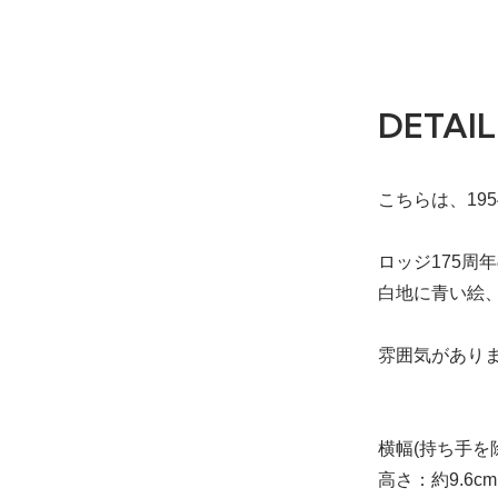
DETAIL
こちらは、19
ロッジ175周
白地に青い絵
雰囲気があり
横幅(持ち手を
高さ：約9.6cm