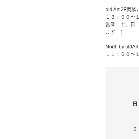
old Art
１３：００〜１
営業 土、日
ます。）
North by o
１１：００〜１
日
2