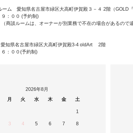
 2F商談ルーム 愛知県名古屋市緑区大高町伊賀殿３－４ 2階（GO
９：００ (予約制)
 （商談ルームは、オーナーが別業務で不在の場合があるので
ldArt 愛知県名古屋市緑区大高町伊賀殿3-4 oldArt 2階
６：００(予約制)
2026年8月
月
火
水
木
金
土
1
3
4
5
6
7
8