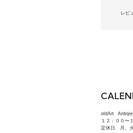
レビ
CALEN
oldArt Ant
１２：００〜１
定休日 月、