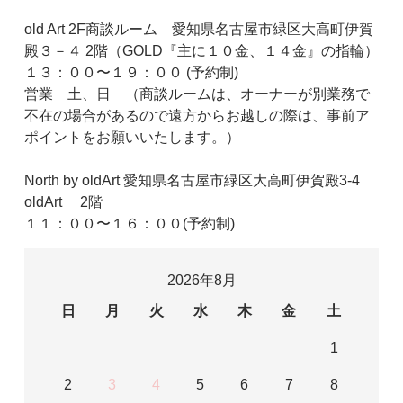
old Art 2F商談ルーム 愛知県名古屋市緑区大高町伊賀
殿３－４ 2階（GOLD『主に１０金、１４金』の指輪）
１３：００〜１９：００ (予約制)
営業 土、日 （商談ルームは、オーナーが別業務で
不在の場合があるので遠方からお越しの際は、事前ア
ポイントをお願いいたします。）
North by oldArt 愛知県名古屋市緑区大高町伊賀殿3-4
oldArt 2階
１１：００〜１６：００(予約制)
2026年8月
日
月
火
水
木
金
土
1
2
3
4
5
6
7
8