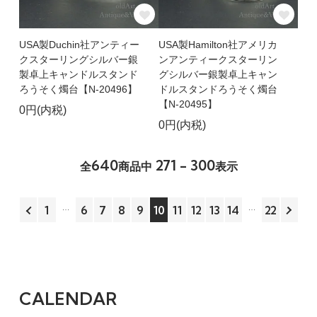
USA製Duchin社アンティー
USA製Hamilton社アメリカ
クスターリングシルバー銀
ンアンティークスターリン
製卓上キャンドルスタンド
グシルバー銀製卓上キャン
ろうそく燭台【N-20496】
ドルスタンドろうそく燭台
【N-20495】
0円(内税)
0円(内税)
640
271 - 300
全
商品中
表示
1
6
7
8
9
10
11
12
13
14
22
CALENDAR