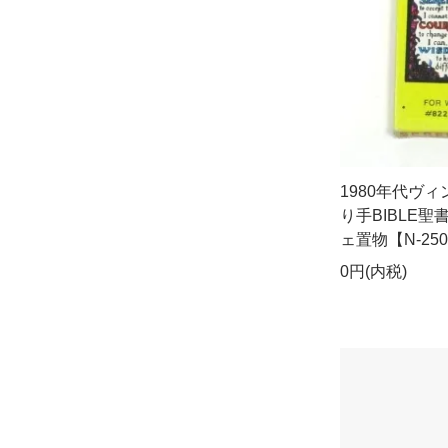
1980年代ヴ
り手BIBLE
ェ置物【N-250
0円(内税)