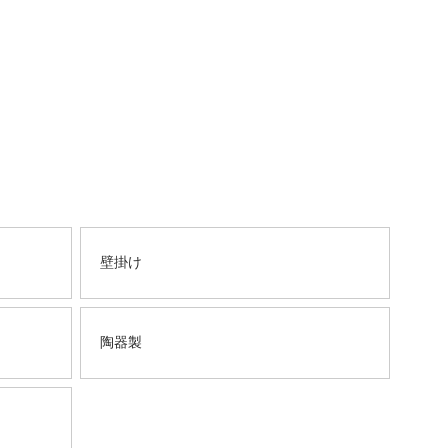
壁掛け
陶器製