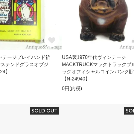
ィンテージプレイハンド祈
USA製1970年代ヴィンテージ
聖書ステンドグラスオブジ
MACKTRUCKマックトラックブ
24】
ッグオフィシャルコインバンク貯
【N-24940】
0円(内税)
SOLD OUT
SO