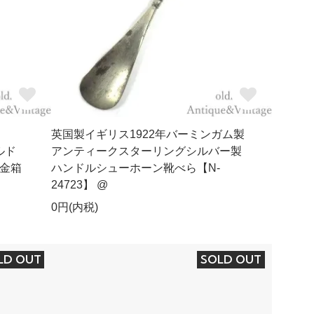
英国製イギリス1922年バーミンガム製
ルド
アンティークスターリングシルバー製
金箱
ハンドルシューホーン靴べら【N-
24723】 @
0円(内税)
LD OUT
SOLD OUT