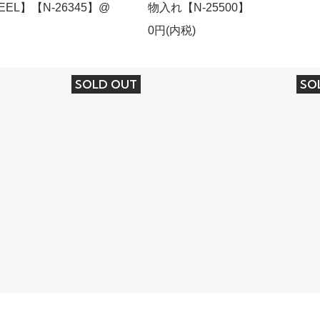
TEEL】【N-26345】@
物入れ【N-25500】
0円(内税)
SOLD OUT
SO