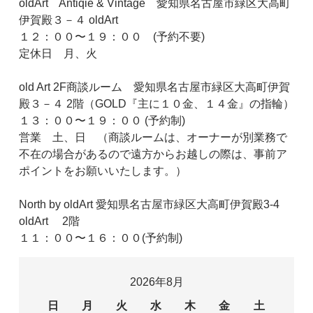
oldArt Antiqie & Vintage 愛知県名古屋市緑区大高町
伊賀殿３－４ oldArt
１２：００〜１９：００ (予約不要)
定休日 月、火
old Art 2F商談ルーム 愛知県名古屋市緑区大高町伊賀
殿３－４ 2階（GOLD『主に１０金、１４金』の指輪）
１３：００〜１９：００ (予約制)
営業 土、日 （商談ルームは、オーナーが別業務で
不在の場合があるので遠方からお越しの際は、事前ア
ポイントをお願いいたします。）
North by oldArt 愛知県名古屋市緑区大高町伊賀殿3-4
oldArt 2階
１１：００〜１６：００(予約制)
2026年8月
日
月
火
水
木
金
土