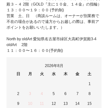
殿３－４ 2階（GOLD『主に１０金、１４金』の指輪）
１３：００〜１９：００ (予約制)
営業 土、日 （商談ルームは、オーナーが別業務で
不在の場合があるので遠方からお越しの際は、事前ア
ポイントをお願いいたします。）
North by oldArt 愛知県名古屋市緑区大高町伊賀殿3-4
oldArt 2階
１１：００〜１６：００(予約制)
2026年8月
日
月
火
水
木
金
土
1
2
3
4
5
6
7
8
9
10
11
12
13
14
15