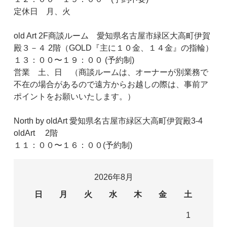
定休日 月、火
old Art 2F商談ルーム 愛知県名古屋市緑区大高町伊賀
殿３－４ 2階（GOLD『主に１０金、１４金』の指輪）
１３：００〜１９：００ (予約制)
営業 土、日 （商談ルームは、オーナーが別業務で
不在の場合があるので遠方からお越しの際は、事前ア
ポイントをお願いいたします。）
North by oldArt 愛知県名古屋市緑区大高町伊賀殿3-4
oldArt 2階
１１：００〜１６：００(予約制)
2026年8月
日
月
火
水
木
金
土
1