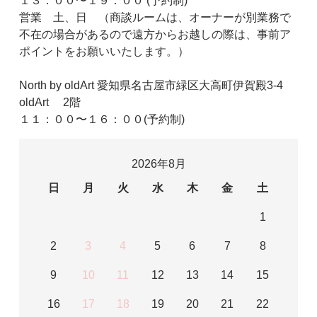
１３：００〜１９：００ (予約制)
営業 土、日 （商談ルームは、オーナーが別業務で
不在の場合があるので遠方からお越しの際は、事前ア
ポイントをお願いいたします。）
North by oldArt 愛知県名古屋市緑区大高町伊賀殿3-4
oldArt 2階
１１：００〜１６：００(予約制)
2026年8月
日
月
火
水
木
金
土
1
2
3
4
5
6
7
8
9
10
11
12
13
14
15
16
17
18
19
20
21
22