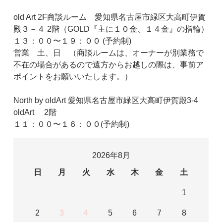
old Art 2F商談ルーム 愛知県名古屋市緑区大高町伊賀
殿３－４ 2階（GOLD『主に１０金、１４金』の指輪）
１３：００〜１９：００ (予約制)
営業 土、日 （商談ルームは、オーナーが別業務で
不在の場合があるので遠方からお越しの際は、事前ア
ポイントをお願いいたします。）
North by oldArt 愛知県名古屋市緑区大高町伊賀殿3-4
oldArt 2階
１１：００〜１６：００(予約制)
2026年8月
日
月
火
水
木
金
土
1
2
3
4
5
6
7
8