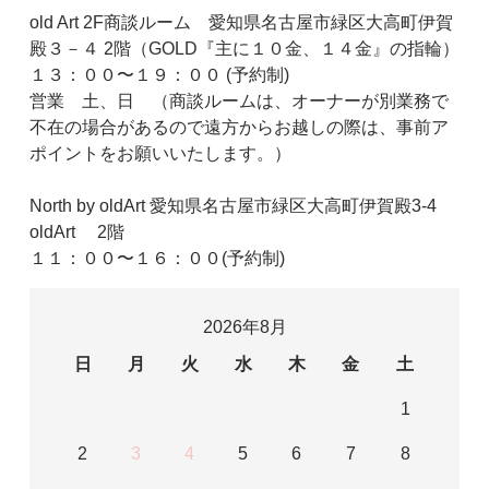
old Art 2F商談ルーム 愛知県名古屋市緑区大高町伊賀
殿３－４ 2階（GOLD『主に１０金、１４金』の指輪）
１３：００〜１９：００ (予約制)
営業 土、日 （商談ルームは、オーナーが別業務で
不在の場合があるので遠方からお越しの際は、事前ア
ポイントをお願いいたします。）
North by oldArt 愛知県名古屋市緑区大高町伊賀殿3-4
oldArt 2階
１１：００〜１６：００(予約制)
2026年8月
日
月
火
水
木
金
土
1
2
3
4
5
6
7
8