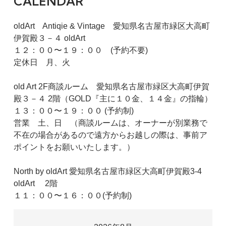
CALENDAR
oldArt Antiqie & Vintage 愛知県名古屋市緑区大高町
伊賀殿３－４ oldArt
１２：００〜１９：００ (予約不要)
定休日 月、火
old Art 2F商談ルーム 愛知県名古屋市緑区大高町伊賀
殿３－４ 2階（GOLD『主に１０金、１４金』の指輪）
１３：００〜１９：００ (予約制)
営業 土、日 （商談ルームは、オーナーが別業務で
不在の場合があるので遠方からお越しの際は、事前ア
ポイントをお願いいたします。）
North by oldArt 愛知県名古屋市緑区大高町伊賀殿3-4
oldArt 2階
１１：００〜１６：００(予約制)