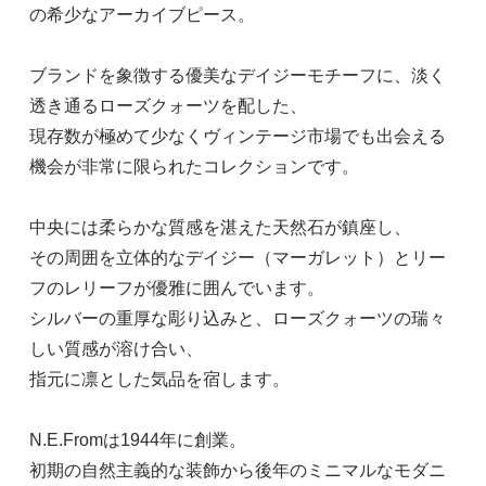
の希少なアーカイブピース。
ブランドを象徴する優美なデイジーモチーフに、淡く
透き通るローズクォーツを配した、
現存数が極めて少なくヴィンテージ市場でも出会える
機会が非常に限られたコレクションです。
中央には柔らかな質感を湛えた天然石が鎮座し、
その周囲を立体的なデイジー（マーガレット）とリー
フのレリーフが優雅に囲んでいます。
シルバーの重厚な彫り込みと、ローズクォーツの瑞々
しい質感が溶け合い、
指元に凛とした気品を宿します。
N.E.Fromは1944年に創業。
初期の自然主義的な装飾から後年のミニマルなモダニ