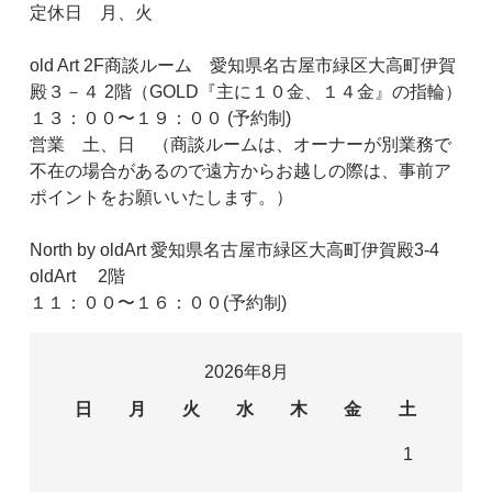
定休日 月、火
old Art 2F商談ルーム 愛知県名古屋市緑区大高町伊賀
殿３－４ 2階（GOLD『主に１０金、１４金』の指輪）
１３：００〜１９：００ (予約制)
営業 土、日 （商談ルームは、オーナーが別業務で
不在の場合があるので遠方からお越しの際は、事前ア
ポイントをお願いいたします。）
North by oldArt 愛知県名古屋市緑区大高町伊賀殿3-4
oldArt 2階
１１：００〜１６：００(予約制)
2026年8月
日
月
火
水
木
金
土
1