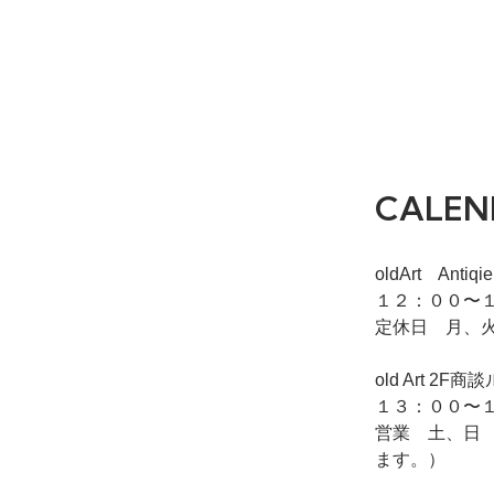
CALEN
oldArt Ant
１２：００〜１
定休日 月、
old Art
１３：００〜１
営業 土、日
ます。）