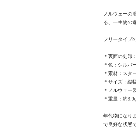
ノルウェーの
る、一生物の
フリータイプ
＊裏面の刻印：MA
＊色：シルバ
＊素材：スタ
＊サイズ：縦幅 
＊ノルウェー
＊重量：約3.9
年代物になり
で良好な状態