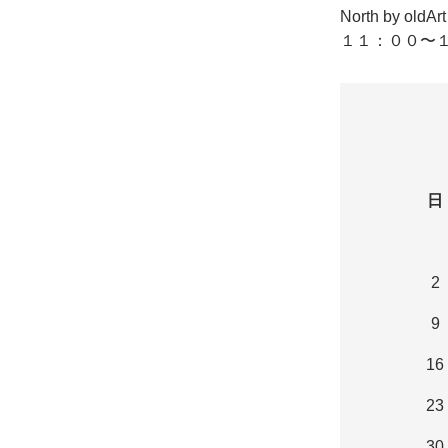
North by o
１１：００〜１
日
2
9
16
23
30