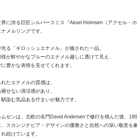
界に誇る巨匠シルバースミス『Aksel Holmsen（アクセル・
エナメルリングです。
が光る「ギロッシュエナメル」が施された一品。
模様が鮮やかなブルーのエナメル越しに透けて見え、
びに豊かな表情を見せてくれます。
られたエナメルの質感は、
色褪せない清涼感があり、
く馴染む気品ある佇まいが魅力です。
ムセンは、北欧の名門David Andersenで修行を積んだ後、
は、スカンジナビア・デザインの優雅さと自然への深い敬意を
され続けています。