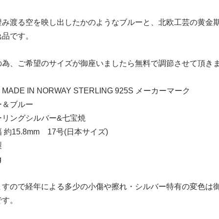
澄み渡る空を映し出したかのようなブルーと、北欧工芸の黄金
逸品です。
の為、ご希望のサイズが御座いましたら無料で調節させて頂き
DE IN NORWAY STERLING 925S メーカーマーク
ー＆ブルー
ーリングシルバー&七宝焼
約15.8mm 17号(日本サイズ)
製
g
ますので経年による多少の小傷や擦れ・シルバー特有の変色は
です。