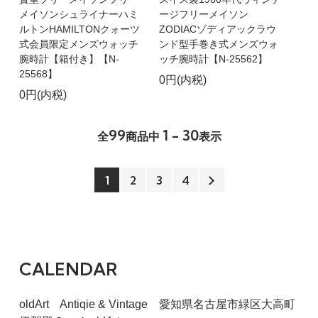
メイソンシュライナーハミ
ージフリーメイソン
ルトンHAMILTONクォーツ
ZODIACゾディアックラウ
式会員限定メンズウォッチ
ンド型手巻き式メンズウォ
腕時計【箱付き】【N-
ッチ腕時計【N-25562】
25568】
0円(内税)
0円(内税)
99
1 - 30
全
商品中
表示
1
2
3
4
CALENDAR
oldArt Antiqie & Vintage 愛知県名古屋市緑区大高町