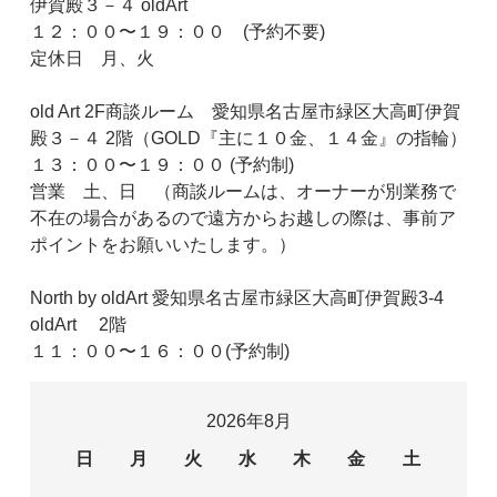
伊賀殿３－４ oldArt
１２：００〜１９：００ (予約不要)
定休日 月、火
old Art 2F商談ルーム 愛知県名古屋市緑区大高町伊賀
殿３－４ 2階（GOLD『主に１０金、１４金』の指輪）
１３：００〜１９：００ (予約制)
営業 土、日 （商談ルームは、オーナーが別業務で
不在の場合があるので遠方からお越しの際は、事前ア
ポイントをお願いいたします。）
North by oldArt 愛知県名古屋市緑区大高町伊賀殿3-4
oldArt 2階
１１：００〜１６：００(予約制)
2026年8月
日
月
火
水
木
金
土