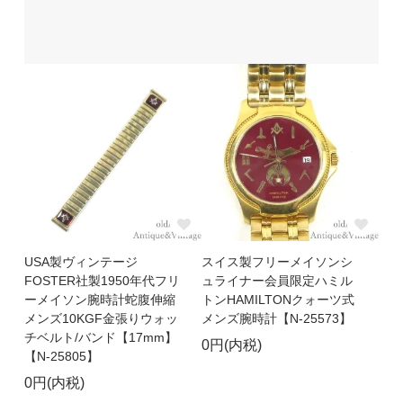
USA製ヴィンテージ
スイス製フリーメイソンシ
FOSTER社製1950年代フリ
ュライナー会員限定ハミル
ーメイソン腕時計蛇腹伸縮
トンHAMILTONクォーツ式
メンズ10KGF金張りウォッ
メンズ腕時計【N-25573】
チベルト/バンド【17mm】
0円(内税)
【N-25805】
0円(内税)