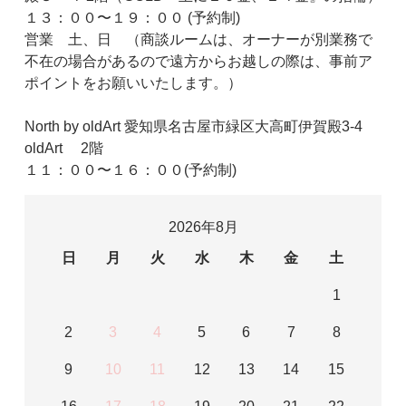
１３：００〜１９：００ (予約制)
営業 土、日 （商談ルームは、オーナーが別業務で
不在の場合があるので遠方からお越しの際は、事前ア
ポイントをお願いいたします。）
North by oldArt 愛知県名古屋市緑区大高町伊賀殿3-4
oldArt 2階
１１：００〜１６：００(予約制)
2026年8月
日
月
火
水
木
金
土
1
2
3
4
5
6
7
8
9
10
11
12
13
14
15