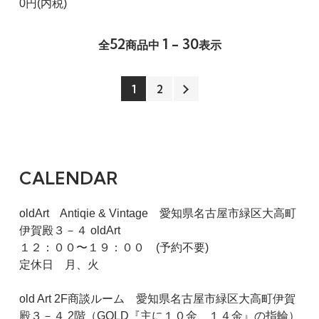
0円(内税)
52
1 - 30
全
商品中
表示
1
2
CALENDAR
oldArt Antiqie & Vintage 愛知県名古屋市緑区大高町
伊賀殿３－４ oldArt
１２：００〜１９：００ (予約不要)
定休日 月、火
old Art 2F商談ルーム 愛知県名古屋市緑区大高町伊賀
殿３－４ 2階（GOLD『主に１０金、１４金』の指輪）