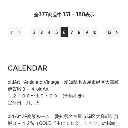
377
151 - 180
全
商品中
表示
1
2
3
4
5
6
7
8
9
10
13
CALENDAR
oldArt Antiqie & Vintage 愛知県名古屋市緑区大高町
伊賀殿３－４ oldArt
１２：００〜１９：００ (予約不要)
定休日 月、火
old Art 2F商談ルーム 愛知県名古屋市緑区大高町伊賀
殿３－４ 2階（GOLD『主に１０金、１４金』の指輪）