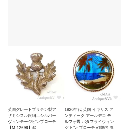
英国グレートブリテン製ア
1920年代 英国 イギリス ア
ザミシスル銀細工シルバー
ンティーク アールデコ モ
ヴィンテージピンブローチ
ルフォ蝶 バタフライウィン
【M-12699】@
グ ピン ブローチ 幻想的 風