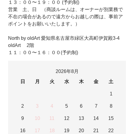
１３：００〜１９：００ (予約制)
営業 土、日 （商談ルームは、オーナーが別業務で
不在の場合があるので遠方からお越しの際は、事前ア
ポイントをお願いいたします。）
North by oldArt 愛知県名古屋市緑区大高町伊賀殿3-4
oldArt 2階
１１：００〜１６：００(予約制)
2026年8月
日
月
火
水
木
金
土
1
2
3
4
5
6
7
8
9
10
11
12
13
14
15
16
17
18
19
20
21
22