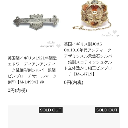
英国イギリス製JC&S
Co.1910年代アンティーク
アザミシスル天然石シルバ
英国製イギリス1921年製造
ー銀製スコティッシュケル
エドワーディアンアンティ
ト立体透かし細工ピンブロ
ーク繊細彫刻シルバー銀製
ーチ【M-14719】
ピンブローチ/ホールマーク
刻印【M-14994】@
0円(内税)
0円(内税)
SOLD OUT
SOLD OUT