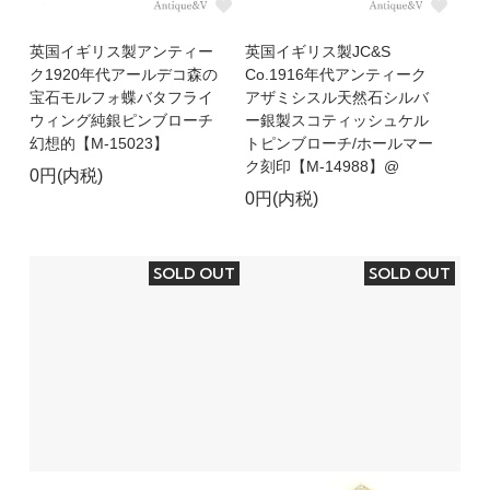
英国イギリス製アンティー
英国イギリス製JC&S
ク1920年代アールデコ森の
Co.1916年代アンティーク
宝石モルフォ蝶バタフライ
アザミシスル天然石シルバ
ウィング純銀ピンブローチ
ー銀製スコティッシュケル
幻想的【M-15023】
トピンブローチ/ホールマー
ク刻印【M-14988】@
0円(内税)
0円(内税)
SOLD OUT
SOLD OUT