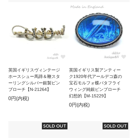
英国イギリスヴィンテージ
英国イギリス製アンティー
ホースシュー馬蹄＆鞭スタ
ク1920年代アールデコ森の
ーリングシルバー銀製ピン
宝石モルフォ蝶バタフライ
ブローチ【N-21264】
ウィング純銀ピンブローチ
幻想的【M-15229】
0円(内税)
0円(内税)
SOLD OUT
SOLD OUT