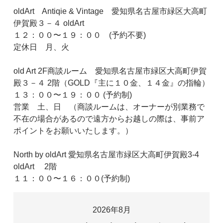
oldArt Antiqie & Vintage 愛知県名古屋市緑区大高町
伊賀殿３－４ oldArt
１２：００〜１９：００ (予約不要)
定休日 月、火
old Art 2F商談ルーム 愛知県名古屋市緑区大高町伊賀
殿３－４ 2階（GOLD『主に１０金、１４金』の指輪）
１３：００〜１９：００ (予約制)
営業 土、日 （商談ルームは、オーナーが別業務で
不在の場合があるので遠方からお越しの際は、事前ア
ポイントをお願いいたします。）
North by oldArt 愛知県名古屋市緑区大高町伊賀殿3-4
oldArt 2階
１１：００〜１６：００(予約制)
2026年8月