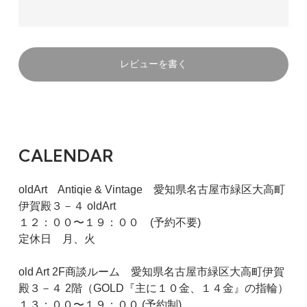
レビューを書く
CALENDAR
oldArt Antiqie & Vintage 愛知県名古屋市緑区大高町
伊賀殿３－４ oldArt
１２：００〜１９：００ (予約不要)
定休日 月、火
old Art 2F商談ルーム 愛知県名古屋市緑区大高町伊賀
殿３－４ 2階（GOLD『主に１０金、１４金』の指輪）
１３：００〜１９：００ (予約制)