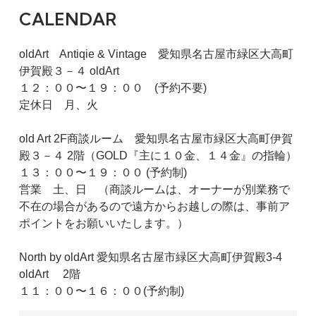
CALENDAR
oldArt Antiqie & Vintage 愛知県名古屋市緑区大高町
伊賀殿３－４ oldArt
１２：００〜１９：００ (予約不要)
定休日 月、火
old Art 2F商談ルーム 愛知県名古屋市緑区大高町伊賀
殿３－４ 2階（GOLD『主に１０金、１４金』の指輪）
１３：００〜１９：００ (予約制)
営業 土、日 （商談ルームは、オーナーが別業務で
不在の場合があるので遠方からお越しの際は、事前ア
ポイントをお願いいたします。）
North by oldArt 愛知県名古屋市緑区大高町伊賀殿3-4
oldArt 2階
１１：００〜１６：００(予約制)