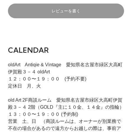
レビューを書く
CALENDAR
oldArt Antiqie & Vintage 愛知県名古屋市緑区大高町
伊賀殿３－４ oldArt
１２：００〜１９：００ (予約不要)
定休日 月、火
old Art 2F商談ルーム 愛知県名古屋市緑区大高町伊賀
殿３－４ 2階（GOLD『主に１０金、１４金』の指輪）
１３：００〜１９：００ (予約制)
営業 土、日 （商談ルームは、オーナーが別業務で
不在の場合があるので遠方からお越しの際は、事前ア