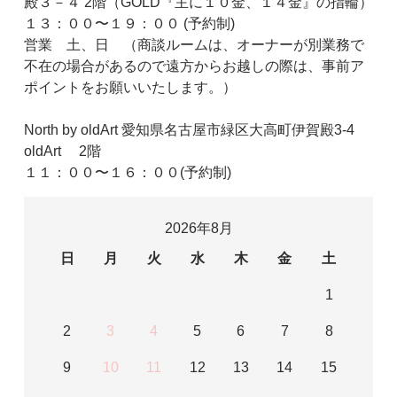
殿３－４ 2階（GOLD『主に１０金、１４金』の指輪）
１３：００〜１９：００ (予約制)
営業 土、日 （商談ルームは、オーナーが別業務で
不在の場合があるので遠方からお越しの際は、事前ア
ポイントをお願いいたします。）
North by oldArt 愛知県名古屋市緑区大高町伊賀殿3-4
oldArt 2階
１１：００〜１６：００(予約制)
2026年8月
日
月
火
水
木
金
土
1
2
3
4
5
6
7
8
9
10
11
12
13
14
15