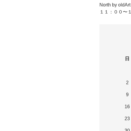
North by o
１１：００〜１
日
2
9
16
23
30