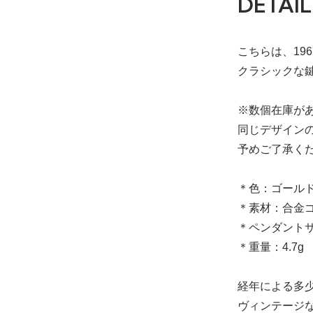
DETAIL
こちらは、19
クラシックな
※数個在庫が
同じデザイン
予めご了承く
＊色：ゴール
＊素材：合金
＊ペンダントサイ
＊重量：4.7g
経年による多
ヴィンテージ