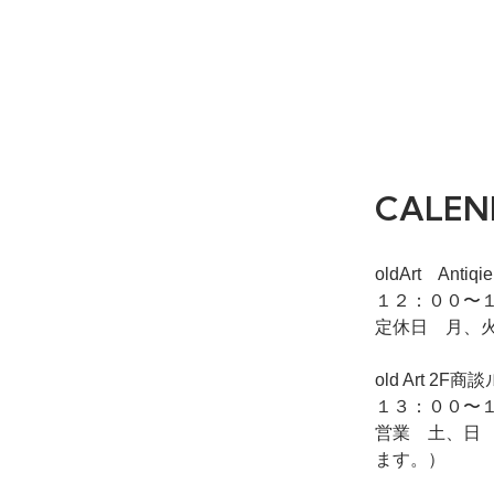
CALEN
oldArt Ant
１２：００〜１
定休日 月、
old Art
１３：００〜１
営業 土、日
ます。）