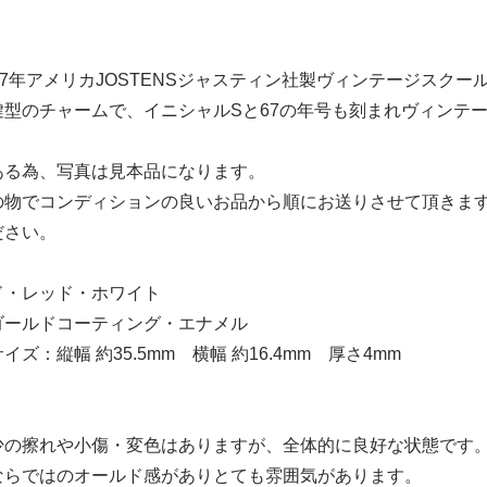
67年アメリカJOSTENSジャスティン社製ヴィンテージスク
鍵型のチャームで、イニシャルSと67の年号も刻まれヴィンテ
ある為、写真は見本品になります。
の物でコンディションの良いお品から順にお送りさせて頂きま
ださい。
ド・レッド・ホワイト
ゴールドコーティング・エナメル
ズ：縦幅 約35.5mm 横幅 約16.4mm 厚さ4mm
少の擦れや小傷・変色はありますが、全体的に良好な状態です
ならではのオールド感がありとても雰囲気があります。