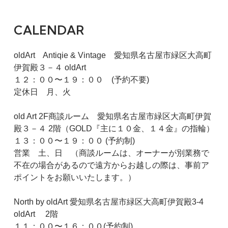
CALENDAR
oldArt Antiqie & Vintage 愛知県名古屋市緑区大高町
伊賀殿３－４ oldArt
１２：００〜１９：００ (予約不要)
定休日 月、火
old Art 2F商談ルーム 愛知県名古屋市緑区大高町伊賀
殿３－４ 2階（GOLD『主に１０金、１４金』の指輪）
１３：００〜１９：００ (予約制)
営業 土、日 （商談ルームは、オーナーが別業務で
不在の場合があるので遠方からお越しの際は、事前ア
ポイントをお願いいたします。）
North by oldArt 愛知県名古屋市緑区大高町伊賀殿3-4
oldArt 2階
１１：００〜１６：００(予約制)