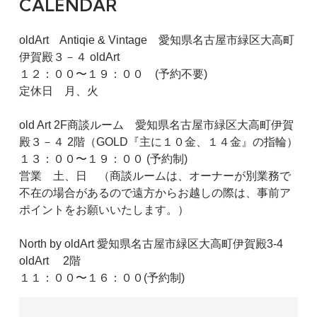
CALENDAR
oldArt Antiqie & Vintage 愛知県名古屋市緑区大高町
伊賀殿３－４ oldArt
１２：００〜１９：００ (予約不要)
定休日 月、火
old Art 2F商談ルーム 愛知県名古屋市緑区大高町伊賀
殿３－４ 2階（GOLD『主に１０金、１４金』の指輪）
１３：００〜１９：００ (予約制)
営業 土、日 （商談ルームは、オーナーが別業務で
不在の場合があるので遠方からお越しの際は、事前ア
ポイントをお願いいたします。）
North by oldArt 愛知県名古屋市緑区大高町伊賀殿3-4
oldArt 2階
１１：００〜１６：００(予約制)