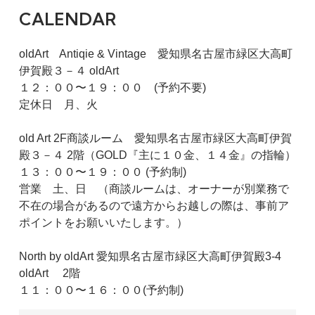
CALENDAR
oldArt Antiqie & Vintage 愛知県名古屋市緑区大高町
伊賀殿３－４ oldArt
１２：００〜１９：００ (予約不要)
定休日 月、火
old Art 2F商談ルーム 愛知県名古屋市緑区大高町伊賀
殿３－４ 2階（GOLD『主に１０金、１４金』の指輪）
１３：００〜１９：００ (予約制)
営業 土、日 （商談ルームは、オーナーが別業務で
不在の場合があるので遠方からお越しの際は、事前ア
ポイントをお願いいたします。）
North by oldArt 愛知県名古屋市緑区大高町伊賀殿3-4
oldArt 2階
１１：００〜１６：００(予約制)