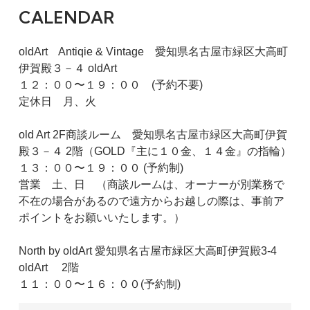
CALENDAR
oldArt Antiqie & Vintage 愛知県名古屋市緑区大高町
伊賀殿３－４ oldArt
１２：００〜１９：００ (予約不要)
定休日 月、火
old Art 2F商談ルーム 愛知県名古屋市緑区大高町伊賀
殿３－４ 2階（GOLD『主に１０金、１４金』の指輪）
１３：００〜１９：００ (予約制)
営業 土、日 （商談ルームは、オーナーが別業務で
不在の場合があるので遠方からお越しの際は、事前ア
ポイントをお願いいたします。）
North by oldArt 愛知県名古屋市緑区大高町伊賀殿3-4
oldArt 2階
１１：００〜１６：００(予約制)